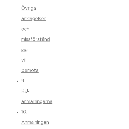
Övriga
anklagelser
och
missförstånd
jag
vill
bemöta
9.
KU-
anmälningarna
10.
Anmälningen