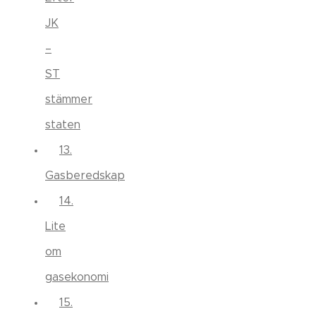
JK
–
ST
stämmer
staten
13.
Gasberedskap
14.
Lite
om
gasekonomi
15.