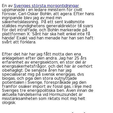
En av
Sveriges största morgontidningar
uppmanade i en ledare ministern för civilt
försvar, Carl-Oskar Bohlin, att agera. Efter hans
ingripande blev jag av med min
säkerhetsklassning. På ett sent kvällsmöte
ställdes myndighetens generaldirektör till svars
för det inträffade, och Bohlin markerade på
plattformen X: ’Sånt här ska helt enkel inte få
hända!’ Exakt vad han menade har han sen haft
svårt att förklara.
Efter det här har jag fått motta den ena
anklagelsen efter den andra. Jag har 25 års
erfarenhet av energisektorn, en stor del är
energisäkerhetsfrågor, och det här är oerhört
obehagligt. De senaste åren har jag
specialiserat mig på svensk energigas, dvs
biogas, och pga den stora outnyttjade
potentialen i Sverige, förespråkade jag den
framför osäker import av fossil gas, i linje med
Sveriges tre energipolitiska ben. Även innan de
aktuella händelserna vid Hormuzsundet är
misstänksamheten som riktats mot mig helt
ologisk.