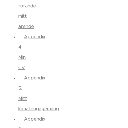
rörande
mitt
ärende
Appendix
4.
Min
CV
Appendix
5.
Mitt
klimatengagemang
Appendix