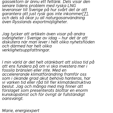
gassektorn är ännu ett feltänk. Dels visar den
senare tidens problem med ryska LNG
leveranser till Sverige på hur svårt det är att
garantera att just rysk gas inte inkommer
[7]
,
och dels så ökar ju all naturgasanvändning
även Rysslands exportmöjligheter.
Jag tycker att artikeln även visar på andra
svårigheter i Sverige av idag – hur det är att
diskutera när man lever i helt olika nyhetsflöden
och därmed har helt olika
verklighetsuppfattningar.
I min värld är det helt otänkbart att slösa tid på
att ens fundera på om vi ska investera mer i
fossila bränslen eller inte. Med en
accelererande klimatförändring framför oss
som i ökande grad akut behöva hanteras, har
vi varken tid eller råd till fler klimatdestruktiva
beslut. Jag och många med mig finner att
förslaget som presenterats blottar en enorm
kunskapsbrist och för övrigt är fullständigt
oansvarigt.
Marie, energiexpert