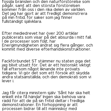
fossila bränslen och den naturförstörelse som
pågår, samt att den största förstörelsen
kommer från oss i den rika delen av världen.
Det jag har gjort är att fredligt demonstrera
på min fritid, för saker som jag finner
fullständigt självklara.
Efter mediedrevet har över 200 artiklar
publicerats som visar på det absurda i mitt fall.
I de processer som följt, har
Energimyndigheten ändrat sig flera gånger, och
kommit med diverse efterhandskonstruktioner.
Fackförbundet ST stämmer nu staten pga det
jag blivit utsatt för. Det är ett historiskt viktigt
fall eftersom något liknande inte prövats
tidigare. Vi gör det som ett försök att skydda
andra statsanställda, och den demokrati som vi
lever i.
Jag får citera ministern själv: ’Sånt här ska helt
enkelt inte få hända!’ Ingen ska behöva vara
rädd för att de på sin fritid deltar i fredliga
demonstrationer. En förhoppning är att
processen bidrar till att människor med