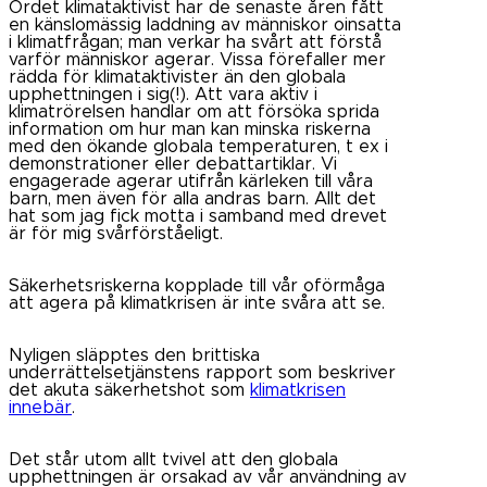
Ordet klimataktivist har de senaste åren fått
en känslomässig laddning av människor oinsatta
i klimatfrågan; man verkar ha svårt att förstå
varför människor agerar. Vissa förefaller mer
rädda för klimataktivister än den globala
upphettningen i sig(!). Att vara aktiv i
klimatrörelsen handlar om att försöka sprida
information om hur man kan minska riskerna
med den ökande globala temperaturen, t ex i
demonstrationer eller debattartiklar. Vi
engagerade agerar utifrån kärleken till våra
barn, men även för alla andras barn. Allt det
hat som jag fick motta i samband med drevet
är för mig svårförståeligt.
Säkerhetsriskerna kopplade till vår oförmåga
att agera på klimatkrisen är inte svåra att se.
Nyligen släpptes den brittiska
underrättelsetjänstens rapport som beskriver
det akuta säkerhetshot som
klimatkrisen
innebär
.
Det står utom allt tvivel att den globala
upphettningen är orsakad av vår användning av