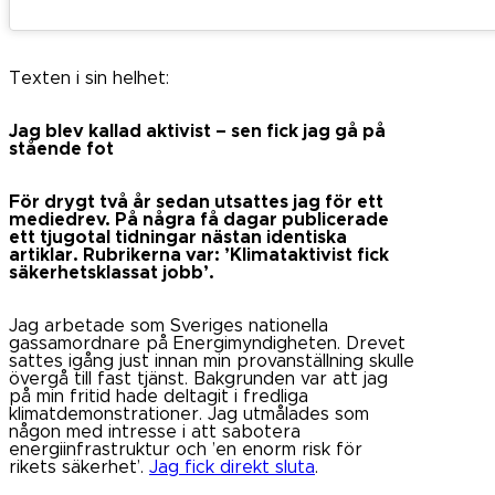
Texten i sin helhet:
Jag blev kallad aktivist – sen fick jag gå på
stående fot
För drygt två år sedan utsattes jag för ett
mediedrev. På några få dagar publicerade
ett tjugotal tidningar nästan identiska
artiklar. Rubrikerna var: ’Klimataktivist fick
säkerhetsklassat jobb’.
Jag arbetade som Sveriges nationella
gassamordnare på Energimyndigheten. Drevet
sattes igång just innan min provanställning skulle
övergå till fast tjänst. Bakgrunden var att jag
på min fritid hade deltagit i fredliga
klimatdemonstrationer. Jag utmålades som
någon med intresse i att sabotera
energiinfrastruktur och ’en enorm risk för
rikets säkerhet’.
Jag fick direkt sluta
.