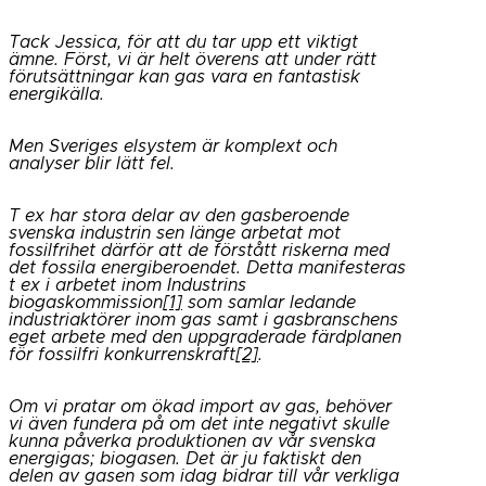
Tack Jessica, för att du tar upp ett viktigt
ämne. Först, vi är helt överens att under rätt
förutsättningar kan gas vara en fantastisk
energikälla.
Men Sveriges elsystem är komplext och
analyser blir lätt fel.
T ex har stora delar av den gasberoende
svenska industrin sen länge arbetat mot
fossilfrihet därför att de förstått riskerna med
det fossila energiberoendet. Detta manifesteras
t ex i arbetet inom Industrins
biogaskommission
[1]
som samlar ledande
industriaktörer inom gas samt i gasbranschens
eget arbete med den uppgraderade färdplanen
för fossilfri konkurrenskraft
[2]
.
Om vi pratar om ökad import av gas, behöver
vi även fundera på om det inte negativt skulle
kunna påverka produktionen av vår svenska
energigas;
biogasen. Det är ju faktiskt den
delen av gasen som idag bidrar till vår verkliga