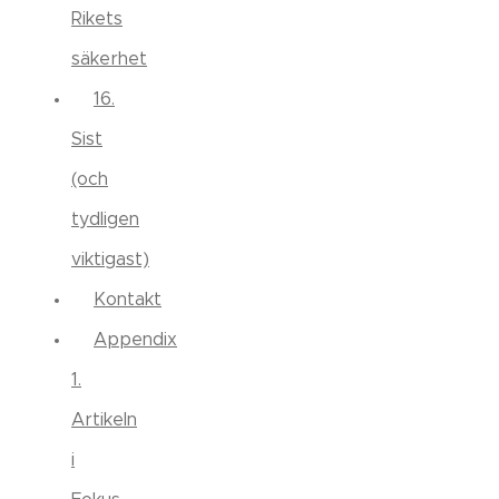
Rikets
säkerhet
16.
Sist
(och
tydligen
viktigast)
Kontakt
Appendix
1.
Artikeln
i