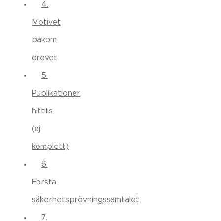
4.
Motivet
bakom
drevet
5.
Publikationer
hittills
(ej
komplett)
6.
Första
säkerhetsprövningssamtalet
7.