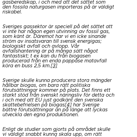
gasberedskap, i och med att det sättet som
den fossila naturgasen importeras på är väldigt
riskabel.
Sveriges gassektor är speciell på det sättet att
vi inte har någon egen utvinning av fossil gas,
som känt är. Däremot har vi en icke sinande
ström av insatsvaran till svensk energigas;
biologiskt avfall och avlopp. Vår
avfallshantering är på många sätt något
fantastiskt; t ex kan du från biogasen
producerad från en enda pappåse matavfall
köra en buss 2,5 km.
[3]
Sverige skulle kunna producera stora mängder
hållbar biogas, om bara rätt politiska
förutsättningar kommer på plats. Det finns ett
starkt stöd från svenskt näringsliv för detta och
i och med att EU just godkänt den svenska
skattebefrielsen på biogas
[4]
har Sverige
bättre förutsättningar än på länge att lyckas
utveckla den egna produktionen.
Enligt de studier som gjorts på området skulle
vi väldigt snabbt kunna skala upp, om rätt