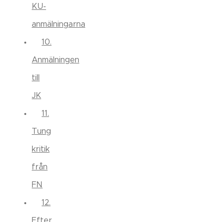
KU-
anmälningarna
10.
Anmälningen
till
JK
11.
Tung
kritik
från
FN
12.
Efter