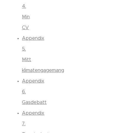
4.
Min
CV
Appendix
5.
Mitt
klimatengagemang
Appendix
6.
Gasdebatt
Appendix
7.