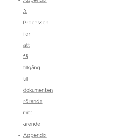
Appendix
3.
Processen
för
att
få
tillgång
till
dokumenten
rörande
mitt
ärende
Appendix