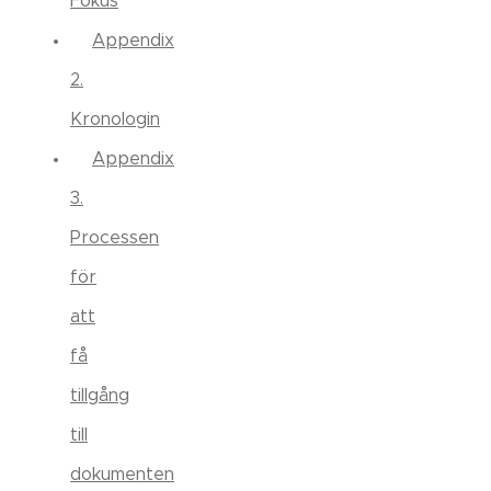
Fokus
Appendix
2.
Kronologin
Appendix
3.
Processen
för
att
få
tillgång
till
dokumenten