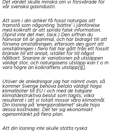
Det värdet skulle minska om vi försvårade för
vår svenska gasindustri.
Att som i din artikel få fossil naturgas att
framstå som någonting ’bättre’ i jämförelse
med kolkraft är att sprida falsk information.
(Sprid inte det mer, tack.) Den siffran du
hänvisar till är gammal, och har bidragit till att
försena omställningen, eftersom den gjort att
omställningen i flera fall har gått från ett fossilt
bränsle till ett annat, istället för till något
hållbart. Snarare är variationen på utsläppen
väldigt stor, och naturgasens utsläpp kan t o m
vara högre än kolkraftens utsläpp
[6]
.
Utöver de anledningar jag har nämnt ovan, så
kommer Sverige behöva betala väldigt höga
klimatböter till EU i och med de tidigare
klimatdestruktiva beslut som tagits, vilka
resulterat i att vi totalt missar våra klimatmål.
Din lösning på ’energiproblemet’ skulle höja
dessa kostnader. Det ter sig ekonomiskt
ogenomtänkt på flera plan.
Att din lösning inte skulle stötta ryska