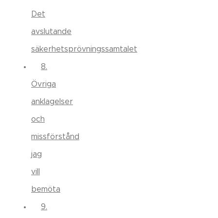
Det
avslutande
säkerhetsprövningssamtalet
8.
Övriga
anklagelser
och
missförstånd
jag
vill
bemöta
9.