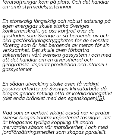
förutsättningar kom på plats. Och det handlar
om små styrmedelsjusteringar.
En storskalig långsiktig och robust satsning på
egen energigas skulle stärka Sveriges
konkurrenskraft, ge oss kontroll över de
gasflöden som Sverige är så beroende av och
öka gasförsörjningstryggheten för de svenska
företag som är helt beroende av metan för sin
verksamhet. Det skulle även förbättra
säkerheten i vårt svenska gassystem i och med
att det handlar om en diversifierad och
geografiskt utspridd produktion och införsel i
gassystemet.
En sådan utveckling skulle även få väldigt
positiva effekter på Sveriges klimatarbete då
biogas genom rötning ofta är koldioxidnegativt
(det enda bränslet med den egenskapen)
[5]
.
Vad som är oerhört viktigt också när vi pratar
svensk biogas kontra importerad fossilgas, det
är biogasens tydliga koppling till andra
mervärden såsom vår matsäkerhet, i och med
jordförbättringsmedlet som skapas parallellt.