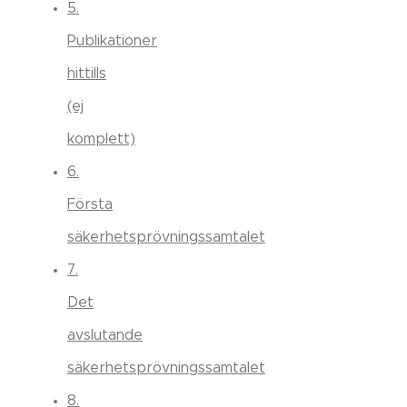
5.
Publikationer
hittills
(ej
komplett)
6.
Första
säkerhetsprövningssamtalet
7.
Det
avslutande
säkerhetsprövningssamtalet
8.