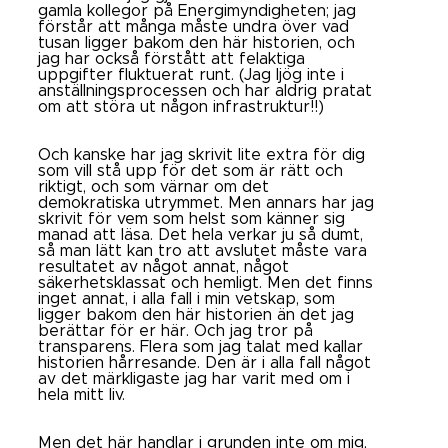
gamla kollegor på Energimyndigheten; jag
förstår att många måste undra över vad
tusan ligger bakom den här historien, och
jag har också förstått att felaktiga
uppgifter fluktuerat runt. (Jag ljög inte i
anställningsprocessen och har aldrig pratat
om att störa ut någon infrastruktur!!)
Och kanske har jag skrivit lite extra för dig
som vill stå upp för det som är rätt och
riktigt, och som värnar om det
demokratiska utrymmet. Men annars har jag
skrivit för vem som helst som känner sig
manad att läsa. Det hela verkar ju så dumt,
så man lätt kan tro att avslutet måste vara
resultatet av något annat, något
säkerhetsklassat och hemligt. Men det finns
inget annat, i alla fall i min vetskap, som
ligger bakom den här historien än det jag
berättar för er här. Och jag tror på
transparens. Flera som jag talat med kallar
historien hårresande. Den är i alla fall något
av det märkligaste jag har varit med om i
hela mitt liv.
Men det här handlar i grunden inte om mig,