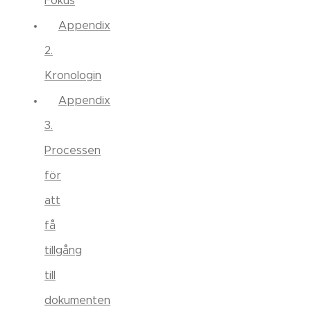
Fokus
Appendix
2.
Kronologin
Appendix
3.
Processen
för
att
få
tillgång
till
dokumenten