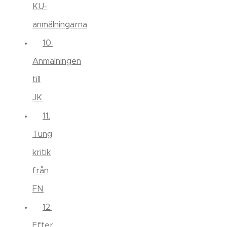
KU-
anmälningarna
10.
Anmälningen
till
JK
11.
Tung
kritik
från
FN
12.
Efter