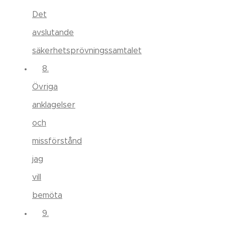
Det
avslutande
säkerhetsprövningssamtalet
8.
Övriga
anklagelser
och
missförstånd
jag
vill
bemöta
9.