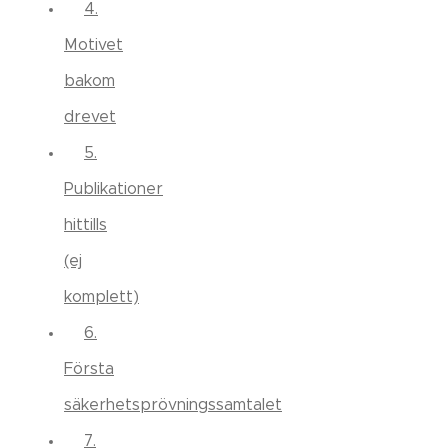
4.
Motivet
bakom
drevet
5.
Publikationer
hittills
(ej
komplett)
6.
Första
säkerhetsprövningssamtalet
7.