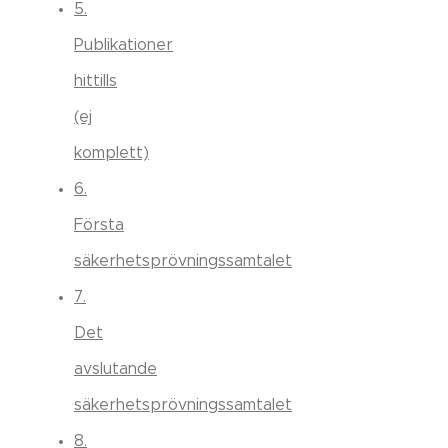
5.
Publikationer
hittills
(ej
komplett)
6.
Första
säkerhetsprövningssamtalet
7.
Det
avslutande
säkerhetsprövningssamtalet
8.