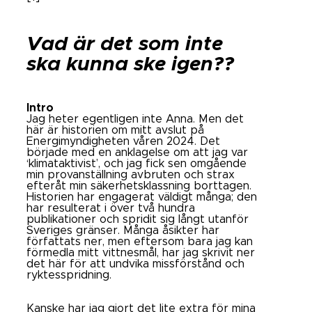
Vad är det som inte
ska kunna ske igen??
Intro
Jag heter egentligen inte Anna. Men det
här är historien om mitt avslut på
Energimyndigheten våren 2024. Det
började med en anklagelse om att jag var
‘klimataktivist’, och jag fick sen omgående
min provanställning avbruten och strax
efteråt min säkerhetsklassning borttagen.
Historien har engagerat väldigt många; den
har resulterat i över två hundra
publikationer och spridit sig långt utanför
Sveriges gränser. Många åsikter har
författats ner, men eftersom bara jag kan
förmedla mitt vittnesmål, har jag skrivit ner
det här för att undvika missförstånd och
ryktesspridning.
Kanske har jag gjort det lite extra för mina