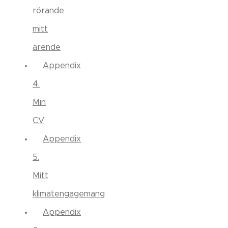
rörande
mitt
ärende
Appendix
4.
Min
CV
Appendix
5.
Mitt
klimatengagemang
Appendix