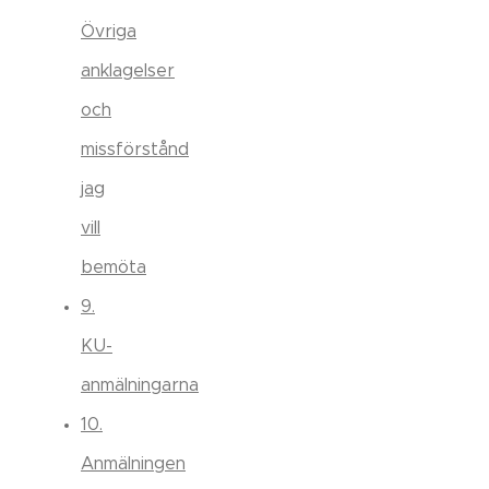
Övriga
anklagelser
och
missförstånd
jag
vill
bemöta
9.
KU-
anmälningarna
10.
Anmälningen