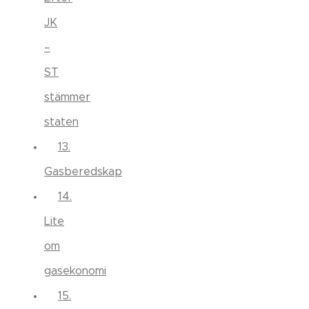
JK
–
ST
stämmer
staten
13.
Gasberedskap
14.
Lite
om
gasekonomi
15.