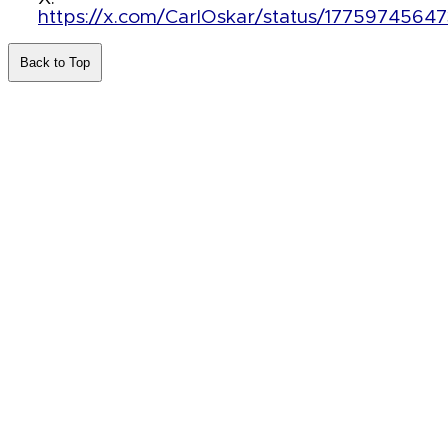
https://x.com/CarlOskar/status/1775974564
Back to Top