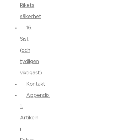
Rikets
säkerhet
16.
Sist
(och
tydligen
viktigast)
Kontakt
Appendix
1.
Artikeln
i