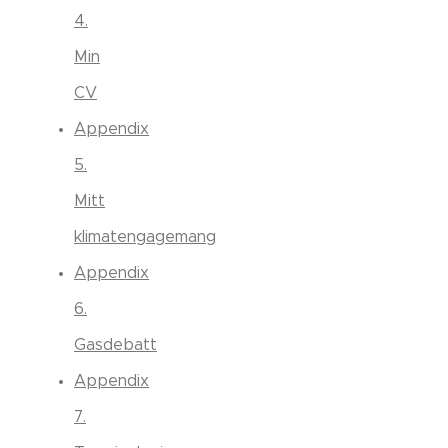
4.
Min
CV
Appendix
5.
Mitt
klimatengagemang
Appendix
6.
Gasdebatt
Appendix
7.