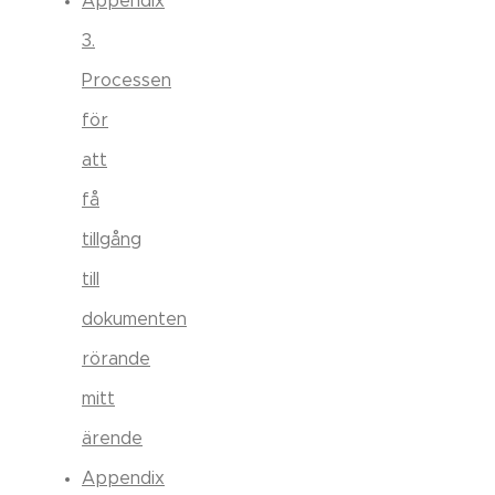
Appendix
3.
Processen
för
att
få
tillgång
till
dokumenten
rörande
mitt
ärende
Appendix